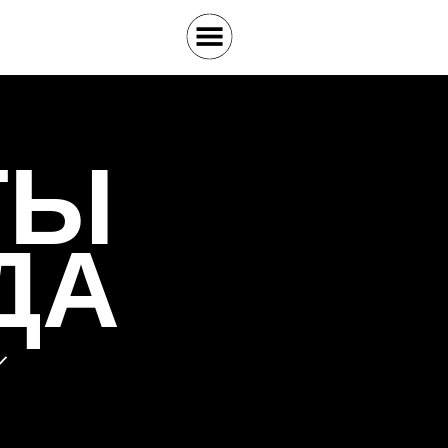
ТЫ
ДА