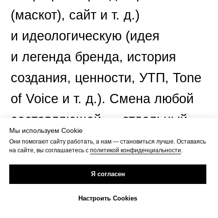
(маскот), сайт и т. д.)
и идеологическую (идея
и легенда бренда, история
создания, ценности, УТП, Tone
of Voice и т. д.). Смена любой
составляющей — отдельный
Мы используем Cookie
процесс. Давайте разберем
Они помогают сайту работать, а нам — становиться лучше. Оставаясь
на сайте, вы соглашаетесь с
политикой конфиденциальности
.
на примерах, в чем разница.
Я согласен
Настроить Cookies
Ситуация № 1