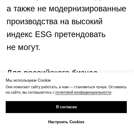
а также не модернизированные
производства на высокий
индекс ESG претендовать
не могут.
Для российского бизнес-
Мы используем Cookie
сообщества ESG новое
Они помогают сайту работать, а нам — становиться лучше. Оставаясь
на сайте, вы соглашаетесь с
политикой конфиденциальности
.
направление, которое только
Я согласен
начинает приживаться. ESG-
Настроить Cookies
рейтинг российских компаний