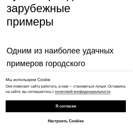
зарубежные
примеры
Одним из наиболее удачных
примеров городского
ребрендинга является
Мы используем Cookie
Они помогают сайту работать, а нам — становиться лучше. Оставаясь
ребрендинг столицы
на сайте, вы соглашаетесь с
политикой конфиденциальности
.
Нидерландов — Амстердама.
Я согласен
Двухметровые буквы
Настроить Cookies
«I amsterdam», расположенные